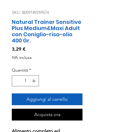
SKU: 8059149259574
Natural Trainer Sensitive
Plus Medium&Maxi Adult
con Coniglio-riso-olio
400 Gr.
Prezzo
3,29 €
IVA inclusa
Quantità
*
Aggiungi al carrello
Acquista ora
Alimento completo ed