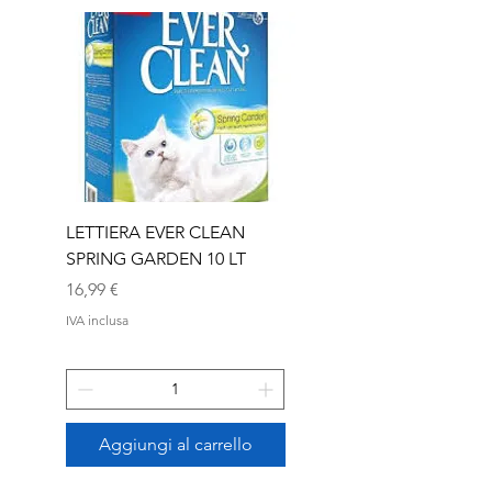
LETTIERA EVER CLEAN
LETTIERA EVER CLEA
SPRING GARDEN 10 LT
SENIOR 10 LT
Prezzo
Prezzo
16,99 €
16,99 €
IVA inclusa
IVA inclusa
Aggiungi al carrello