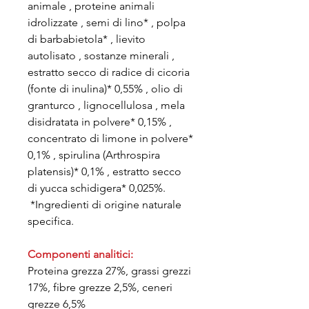
animale , proteine animali
idrolizzate , semi di lino* , polpa
di barbabietola* , lievito
autolisato , sostanze minerali ,
estratto secco di radice di cicoria
(fonte di inulina)* 0,55% , olio di
granturco , lignocellulosa , mela
disidratata in polvere* 0,15% ,
concentrato di limone in polvere*
0,1% , spirulina (Arthrospira
platensis)* 0,1% , estratto secco
di yucca schidigera* 0,025%.
*Ingredienti di origine naturale
specifica.
Componenti analitici:
Proteina grezza 27%, grassi grezzi
17%, fibre grezze 2,5%, ceneri
grezze 6,5%