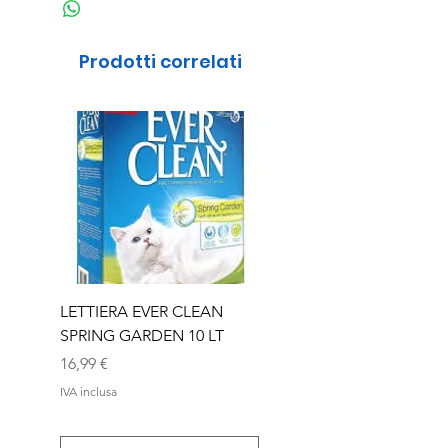
Prodotti correlati
LETTIERA EVER CLEAN
LETTIERA EVER CLEA
SPRING GARDEN 10 LT
SENIOR 10 LT
Prezzo
Prezzo
16,99 €
16,99 €
IVA inclusa
IVA inclusa