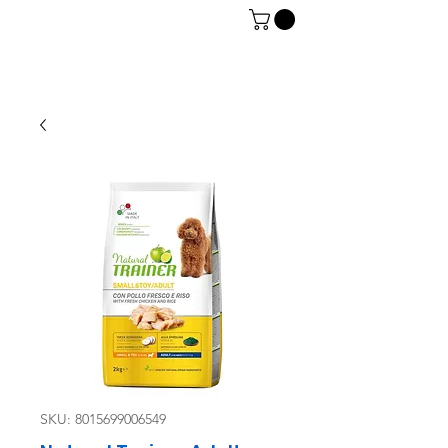
06 7934 0896
SKU: 8015699006549