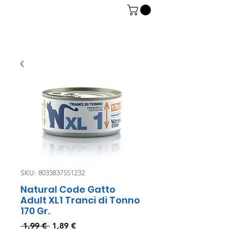
06 7934 0896
SKU: 8033837551232
Natural Code Gatto
Adult XL1 Tranci di Tonno
170 Gr.
Prezzo
Prezzo
 1,99 € 
1,89 €