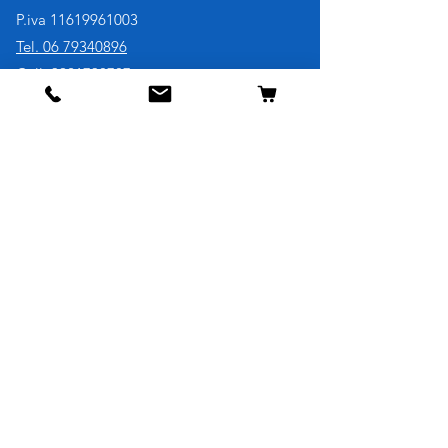
P.iva
11619961003
Tel. 06 79340896
Cell. 3921730707
Negozio
Cane
Gatto
Uccelli
Pesci
Roditori
Rettili
Informazioni