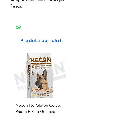
fresca.
Prodotti correlati
Necon No Gluten Cervo,
Necon No Gluten Mai
Patate E Riso Gustosa
Riso Deliziosa Ricetta