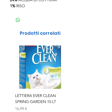
1%
RISO
Prodotti correlati
LETTIERA EVER CLEAN
LETTIERA EVER CLEA
SPRING GARDEN 10 LT
SENIOR 10 LT
Prezzo
Prezzo
16,99 €
16,99 €