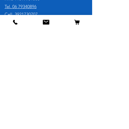
Tel. 06 79340896
Cell. 3921730707
Negozio
Cane
Gatto
Uccelli
Pesci
Roditori
Rettili
Informazioni
La nostra storia