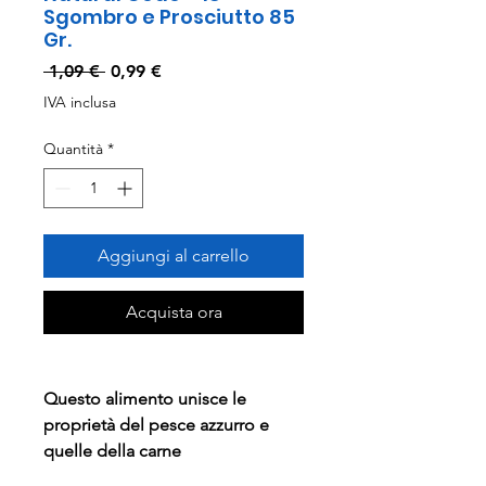
Sgombro e Prosciutto 85
Gr.
Prezzo
Prezzo
 1,09 € 
0,99 €
regolare
scontato
IVA inclusa
Quantità
*
Aggiungi al carrello
Acquista ora
Questo alimento unisce le
proprietà del pesce azzurro e
quelle della carne