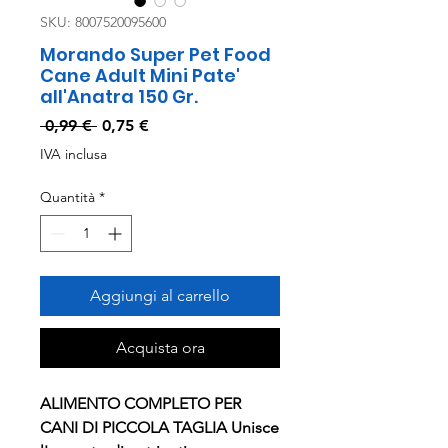
SKU: 8007520095600
Morando Super Pet Food
Cane Adult Mini Pate'
all'Anatra 150 Gr.
Prezzo
Prezzo
 0,99 € 
0,75 €
regolare
scontato
IVA inclusa
Quantità
*
Aggiungi al carrello
Acquista ora
ALIMENTO COMPLETO PER
CANI DI PICCOLA TAGLIA Unisce