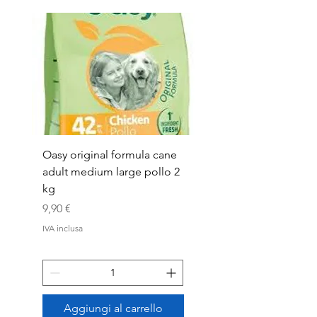
Oasy original formula cane
OASYDOG ADULT
adult medium large pollo 2
MED/LARG MAIALE 1
kg
Prezzo
44,99 €
Prezzo
9,90 €
IVA inclusa
IVA inclusa
Aggiungi al carrello