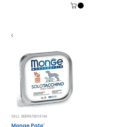
06 7934 0896
SKU: 8009470014144
Monge Pate'