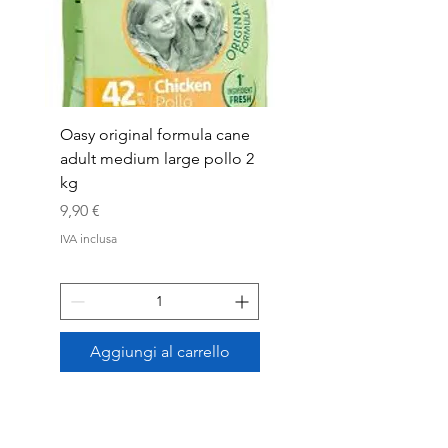
Oasy original formula cane
OASYDOG ADULT
adult medium large pollo 2
MED/LARG MAIALE 1
kg
Prezzo
44,99 €
Prezzo
9,90 €
IVA inclusa
IVA inclusa
Aggiungi al carrello