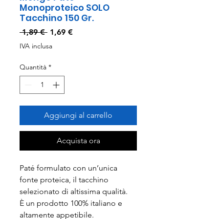
Monoproteico SOLO
Tacchino 150 Gr.
Prezzo
Prezzo
 1,89 € 
1,69 €
regolare
scontato
IVA inclusa
Quantità
*
Aggiungi al carrello
Acquista ora
Paté formulato con un’unica
fonte proteica, il tacchino
selezionato di altissima qualità.
È un prodotto 100% italiano e
altamente appetibile.