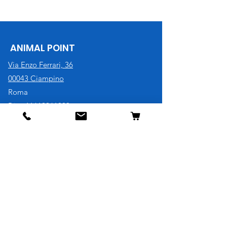
ANIMAL POINT
Via Enzo Ferrari, 36
00043 Ciampino
Roma
P.iva
11619961003
Tel. 06 79340896
Cell. 3921730707
Negozio
Cane
Gatto
Uccelli