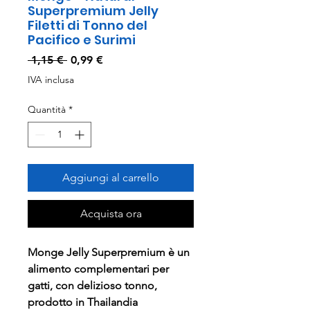
Superpremium Jelly
Filetti di Tonno del
Pacifico e Surimi
Prezzo
Prezzo
 1,15 € 
0,99 €
regolare
scontato
IVA inclusa
Quantità
*
Aggiungi al carrello
Acquista ora
Monge Jelly Superpremium è un
alimento complementari per
gatti, con delizioso tonno,
prodotto in Thailandia