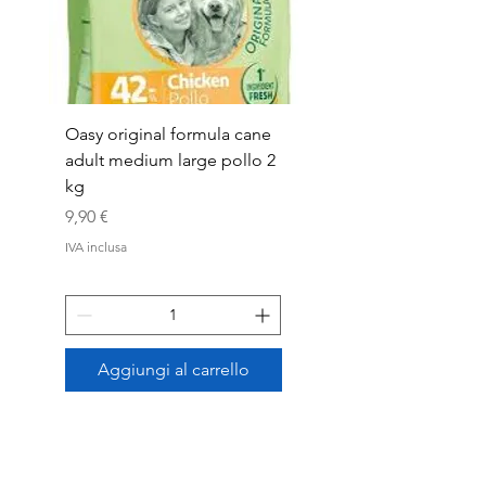
Oasy original formula cane
OASYDOG ADULT
adult medium large pollo 2
MED/LARG MAIALE 1
kg
Prezzo
44,99 €
Prezzo
9,90 €
IVA inclusa
IVA inclusa
Aggiungi al carrello