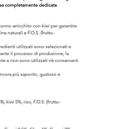
nea completamente dedicata
 tonno arricchito con kiwi per garantire
ne naturali e F.O.S. (frutto-
edienti utilizzati sono selezionati e
rante il processo di produzione, la
nte e non sono utilizzati né conservanti
 ancora più saporito, gustoso e
 kiwi 5%, riso, F.O.S. (frutto-