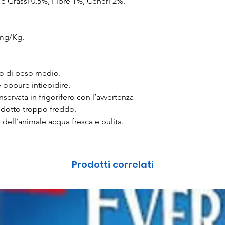
e Grassi 0,5%, Fibre 1%, Ceneri 2%.
 mg/Kg.
tto di peso medio.
 oppure intiepidire.
nservata in frigorifero con l’avvertenza
odotto troppo freddo.
dell’animale acqua fresca e pulita.
Prodotti correlati