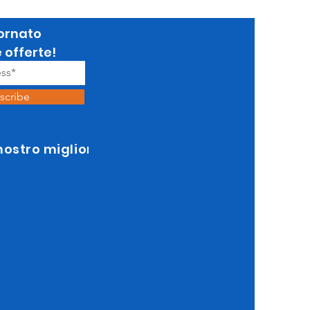
ornato
e offerte!
scribe
 nostro miglior