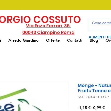
IORGIO COSSUTO
Via Enzo Ferrari, 36
00043 Ciampino Roma
ALIMENTI P
i
Arredo Giardino
Offerte
Contatti
Blog
Or
Monge - Natu
Fruits Tonno c
SKU: 8009470013307
Prezzo
Pre
 1,15 € 
0,99 €