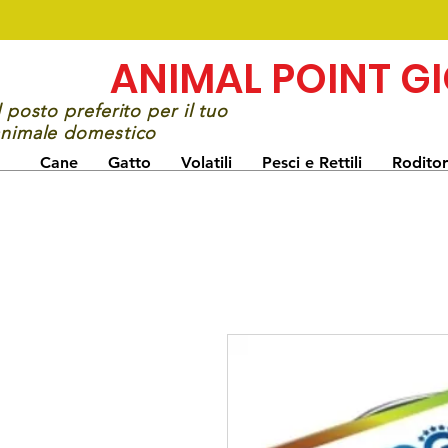
ANIMAL POINT G
l posto preferito per il tuo
nimale domestico
Cane
Gatto
Volatili
Pesci e Rettili
Roditor