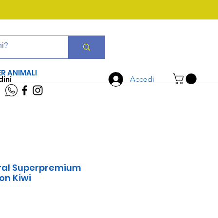
CHIAMA ORA
06 7934 0896
ER ANIMALI
dini
Accedi
ral Superpremium
on Kiwi
zzo