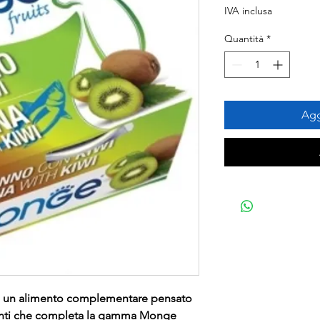
regolare
sco
IVA inclusa
Quantità
*
Agg
è un alimento complementare pensato
sigenti che completa la gamma Monge