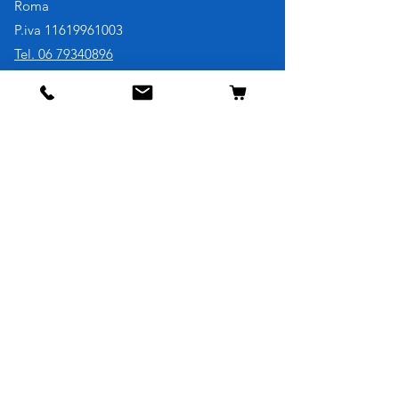
Roma
P.iva
11619961003
Tel. 06 79340896
Cell. 3921730707
Negozio
Cane
Gatto
Uccelli
Pesci
Roditori
Rettili
Informazioni