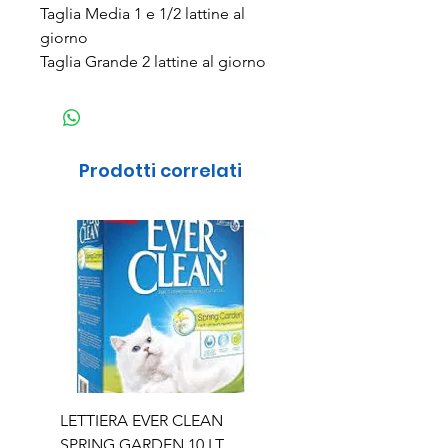
Taglia Media 1 e 1/2 lattine al
giorno
Taglia Grande 2 lattine al giorno
Prodotti correlati
LETTIERA EVER CLEAN
LETTIERA EVER CLEA
SPRING GARDEN 10 LT
SENIOR 10 LT