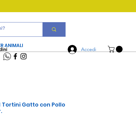
CHIAMA ORA
06 7934 0896
ER ANIMALI
dini
Accedi
Tortini Gatto con Pollo
.