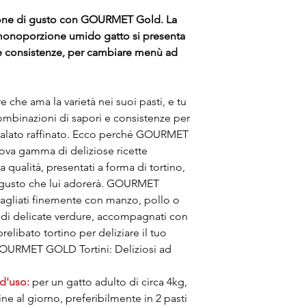
one di gusto con GOURMET Gold. La
onoporzione umido gatto si presenta
i e consistenze, per cambiare menù ad
e che ama la varietà nei suoi pasti, e tu
ombinazioni di sapori e consistenze per
 palato raffinato. Ecco perché GOURMET
ova gamma di deliziose ricette
a qualità, presentati a forma di tortino,
 gusto che lui adorerà. GOURMET
tagliati finemente con manzo, pollo o
co di delicate verdure, accompagnati con
relibato tortino per deliziare il tuo
OURMET GOLD Tortini: Deliziosi ad
 d'uso:
per un gatto adulto di circa 4kg,
ine al giorno, preferibilmente in 2 pasti