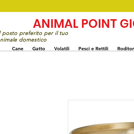
ANIMAL POINT G
l posto preferito per il tuo
nimale domestico
Cane
Gatto
Volatili
Pesci e Rettili
Roditor