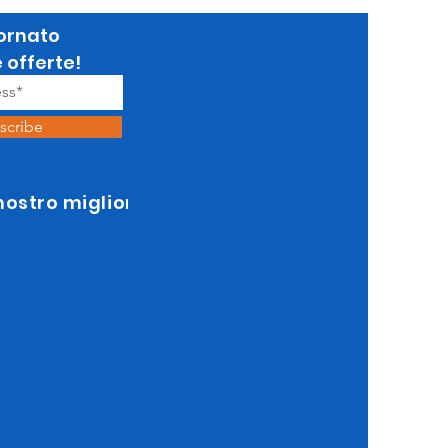
ornato
e offerte!
scribe
 nostro miglior