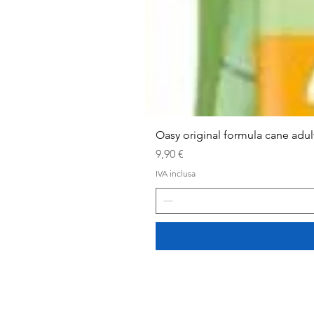
Oasy original formula cane adu
Prezzo
9,90 €
IVA inclusa