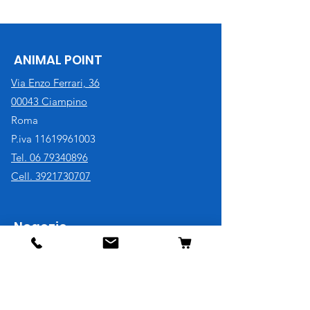
ANIMAL POINT
Via Enzo Ferrari, 36
00043 Ciampino
Roma
P.iva
11619961003
Tel. 06 79340896
Cell. 3921730707
Negozio
Cane
Gatto
Uccelli