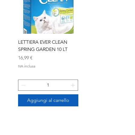
LETTIERA EVER CLEAN
LETTIERA EVER CLEA
SPRING GARDEN 10 LT
SENIOR 10 LT
Prezzo
Prezzo
16,99 €
16,99 €
IVA inclusa
IVA inclusa
Aggiungi al carrello