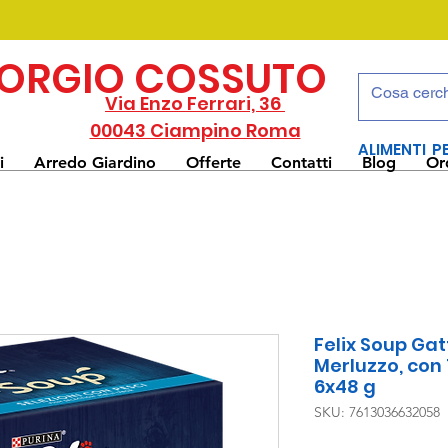
IORGIO COSSUTO
Via Enzo Ferrari, 36
00043 Ciampino Roma
ALIMENTI P
i
Arredo Giardino
Offerte
Contatti
Blog
Or
Felix Soup Gat
Merluzzo, con
6x48 g
SKU: 7613036632058