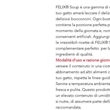
FELIX® Soup è una gamma di ricet
tuo gatto amerà leccare il deli
deliziosi bocconcini. Ogni bus
contiene la porzione perfetta pe
momento della giornata e, non 
conservanti artificiali. Aggiungi
le irresistibili ricette di FELIX
complementare perfetto per la
ingredienti di qualità.
Modalità d'uso e razione giorna
versare il contenuto in una ciot
abbinamento ad altri alimenti c
tuo gatto, rispetta le linee gui
Servire a temperatura ambiente
fresca e pulita. Questo prodo
un elevato contenuto di umidit
si nutre, di assumere parte dell
raccomandata.