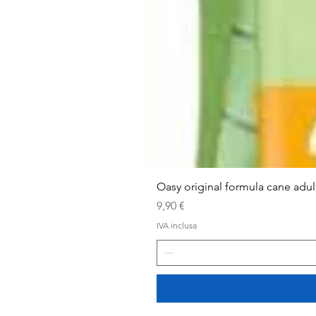
Oasy original formula cane adu
Prezzo
9,90 €
IVA inclusa