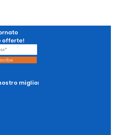
ornato
e offerte!
scribe
 nostro miglior