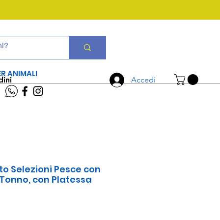
CHIAMA ORA
06 7934 0896
ER ANIMALI
dini
Accedi
to Selezioni Pesce con
 Tonno, con Platessa