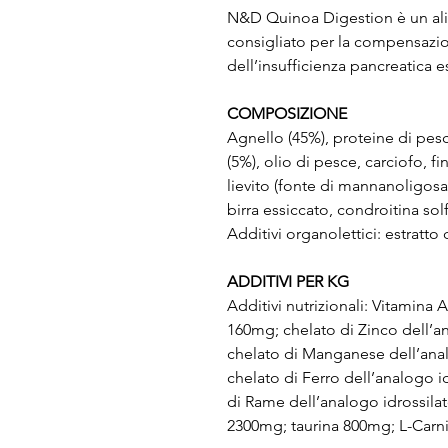
N&D Quinoa Digestion è un ali
consigliato per la compensazio
dell’insufficienza pancreatica e
COMPOSIZIONE
Agnello (45%), proteine di pesce
(5%), olio di pesce, carciofo, fi
lievito (fonte di mannanoligosacc
birra essiccato, condroitina sol
Additivi organolettici: estratto
ADDITIVI PER KG
Additivi nutrizionali: Vitamina 
160mg; chelato di Zinco dell’a
chelato di Manganese dell’ana
chelato di Ferro dell’analogo i
di Rame dell’analogo idrossil
2300mg; taurina 800mg; L-Carn