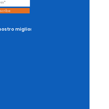
scribe
 nostro miglior