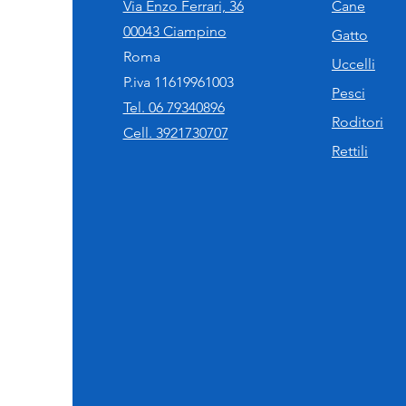
Via Enzo Ferrari, 36
Cane
00043 Ciampino
Gatto
Roma
Uccelli
P.iva 11619961003
Pesci
Tel. 06 79340896
Roditori
Cell. 3921730707
Rettili