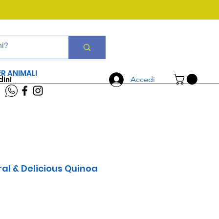
CHIAMA ORA
06 7934 0896
ER ANIMALI
dini
Accedi
al & Delicious Quinoa