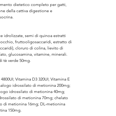
mento dietetico completo per gatti,
ne della cattiva digestione e
socrina.
 idrolizzate, semi di quinoa estratti
nocchio, fruttooligosaccaridi, estratto di
aridi), cloruro di colina, lievito di
fato, glucosamina, vitamine, minerali.
 di tè verde 50mg.
A 4800UI; Vitamina D3 320UI; Vitamina E
nalogo idrossilato di metionina 200mg;
logo idrossilato di metionina 40mg;
drossilato di metionina 70mg; chelato
ato di metionina 16mg; DL-metionina
itina 150mg.