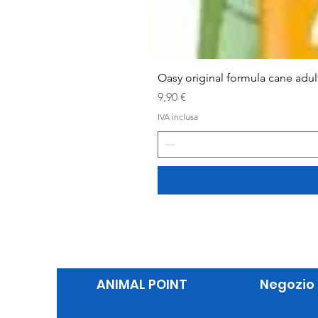
Oasy original formula cane adu
Prezzo
9,90 €
IVA inclusa
ANIMAL POINT
Negozio