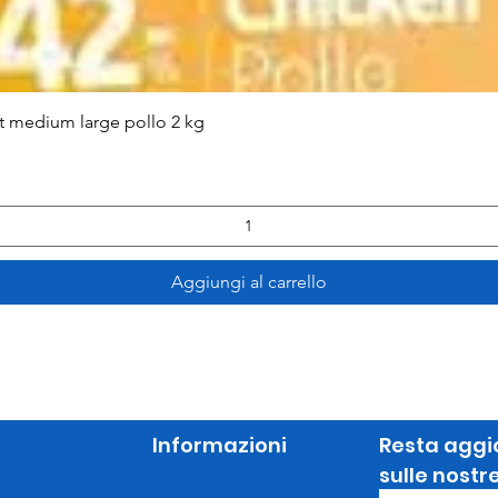
Vista rapida
lt medium large pollo 2 kg
Aggiungi al carrello
Informazioni
Resta aggi
sulle nostr