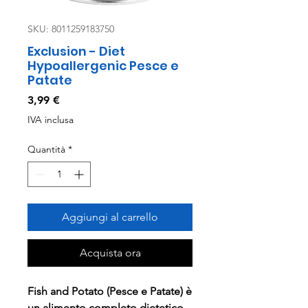
SKU: 8011259183750
Exclusion - Diet
Hypoallergenic Pesce e
Patate
Prezzo
3,99 €
IVA inclusa
Quantità
*
Aggiungi al carrello
Acquista ora
Fish and Potato (Pesce e Patate) è
un alimento completo dietetico