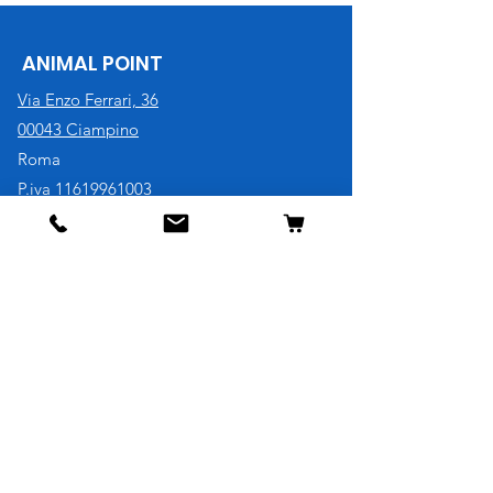
ANIMAL POINT
Via Enzo Ferrari, 36
00043 Ciampino
Roma
P.iva
11619961003
Tel. 06 79340896
Cell. 3921730707
Negozio
Cane
Gatto
Uccelli
Pesci