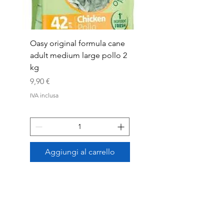
Oasy original formula cane
OASYDOG ADULT
adult medium large pollo 2
MED/LARG MAIALE 1
kg
Prezzo
44,99 €
Prezzo
9,90 €
IVA inclusa
IVA inclusa
Aggiungi al carrello