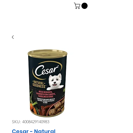
06 7934 0896
SKU: 4008429140983
Cesar - Natural