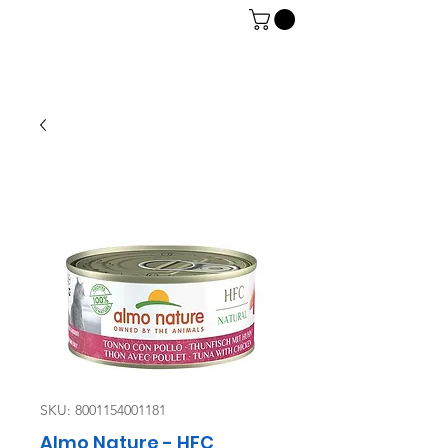
06 7934 0896
SKU: 8001154001181
Almo Nature - HFC