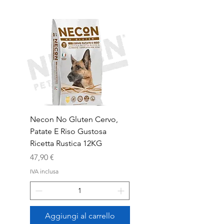
Necon No Gluten Cervo,
Necon No Gluten Mai
Patate E Riso Gustosa
Riso Deliziosa Ricetta
Ricetta Rustica 12KG
Prezzo
39,90 €
Prezzo
47,90 €
IVA inclusa
IVA inclusa
Aggiungi al carrello