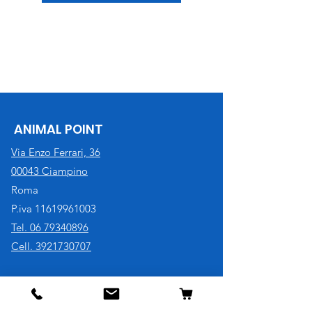
ANIMAL POINT
Via Enzo Ferrari, 36
00043 Ciampino
Roma
P.iva
11619961003
Tel. 06 79340896
Cell. 3921730707
Negozio