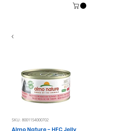
06 7934 0896
SKU: 8001154000702
Almo Nature - HFC Jelly