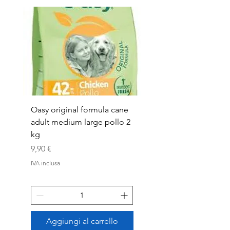
Oasy original formula cane
OASYDOG ADULT
adult medium large pollo 2
MED/LARG MAIALE 1
kg
Prezzo
44,99 €
Prezzo
9,90 €
IVA inclusa
IVA inclusa
Aggiungi al carrello