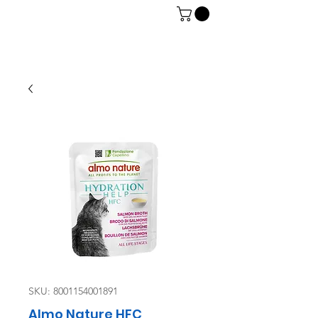
06 7934 0896
SKU: 8001154001891
Almo Nature HFC