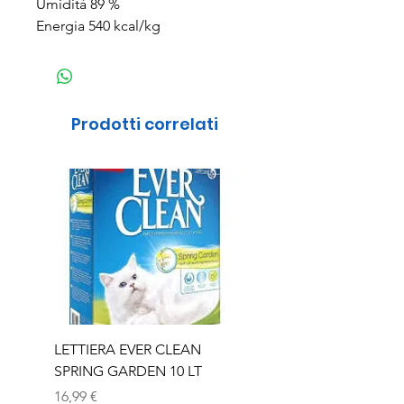
Umidità 89 %
Energia 540 kcal/kg
Prodotti correlati
LETTIERA EVER CLEAN
LETTIERA EVER CLEA
SPRING GARDEN 10 LT
SENIOR 10 LT
Prezzo
Prezzo
16,99 €
16,99 €