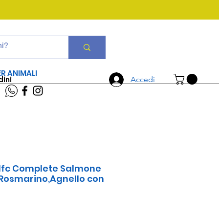
CHIAMA ORA
06 7934 0896
ER ANIMALI
dini
Accedi
Hfc Complete Salmone
 Rosmarino,Agnello con