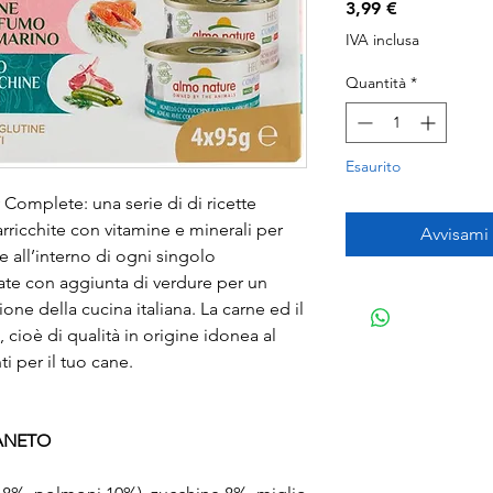
Prezzo
3,99 €
IVA inclusa
Quantità
*
Esaurito
Complete: una serie di di ricette
arricchite con vitamine e minerali per
Avvisami
e all’interno di ogni singolo
ate con aggiunta di verdure per un
ne della cucina italiana. La carne ed il
 cioè di qualità in origine idonea al
 per il tuo cane.
ANETO