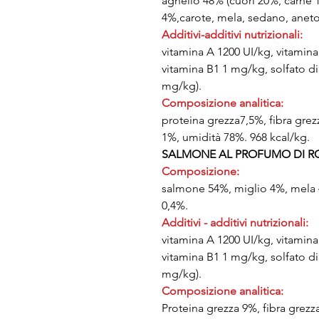
agnello 48% (cuori 20%, carne 
4%,carote, mela, sedano, aneto
Additivi-additivi nutrizionali:
vitamina A 1200 UI/kg, vitamin
vitamina B1 1 mg/kg, solfato di
mg/kg).
Composizione analitica:
proteina grezza7,5%, fibra grez
1%, umidità 78%. 968 kcal/kg.
SALMONE AL PROFUMO DI 
Composizione:
salmone 54%, miglio 4%, mela 4
0,4%.
Additivi - additivi nutrizionali:
vitamina A 1200 UI/kg, vitamin
vitamina B1 1 mg/kg, solfato di
mg/kg).
Composizione analitica:
Proteina grezza 9%, fibra grezz