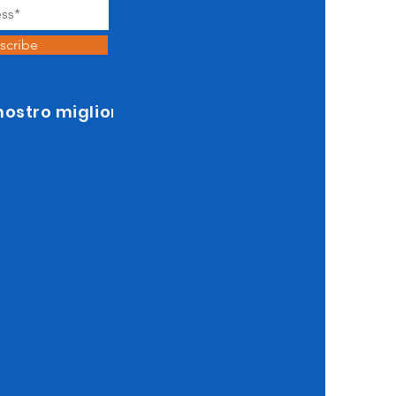
scribe
 nostro miglior