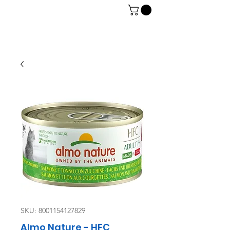
06 7934 0896
SKU: 8001154127829
Almo Nature - HFC