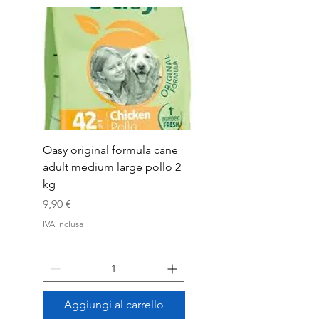
Oasy original formula cane
OASYDOG ADULT
adult medium large pollo 2
MED/LARG MAIALE 1
kg
Prezzo
44,99 €
Prezzo
9,90 €
IVA inclusa
IVA inclusa
Aggiungi al carrello