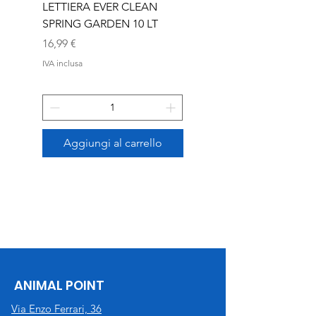
LETTIERA EVER CLEAN
LETTIERA EVER CLEA
SPRING GARDEN 10 LT
SENIOR 10 LT
Prezzo
Prezzo
16,99 €
16,99 €
IVA inclusa
IVA inclusa
Aggiungi al carrello
ANIMAL POINT
Via Enzo Ferrari, 36