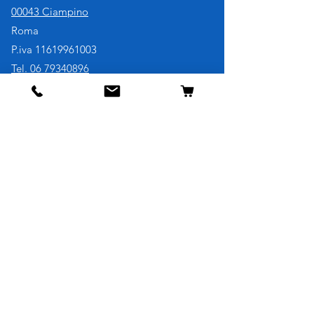
00043 Ciampino
Roma
P.iva
11619961003
Tel. 06 79340896
Cell. 3921730707
Negozio
Cane
Gatto
Uccelli
Pesci
Roditori
Rettili