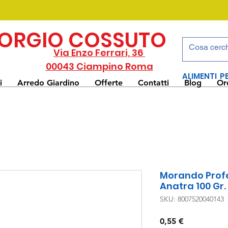
IORGIO COSSUTO
Via Enzo Ferrari, 36
00043 Ciampino Roma
ALIMENTI P
i
Arredo Giardino
Offerte
Contatti
Blog
Or
Morando Profe
Anatra 100 Gr.
SKU: 8007520040143
Prezzo
0,55 €