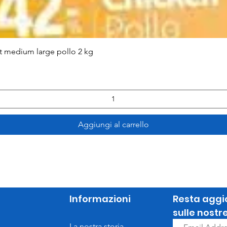
Vista rapida
lt medium large pollo 2 kg
Aggiungi al carrello
Informazioni
Resta aggi
sulle nostr
La nostra storia