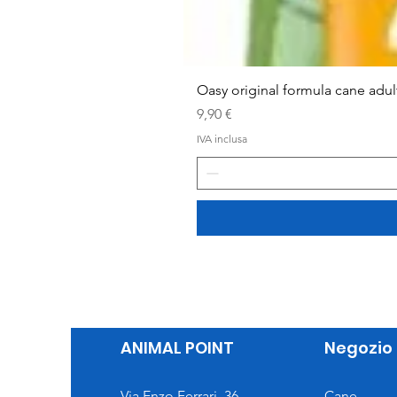
Oasy original formula cane adu
Prezzo
9,90 €
IVA inclusa
ANIMAL POINT
Negozio
Via Enzo Ferrari, 36
Cane