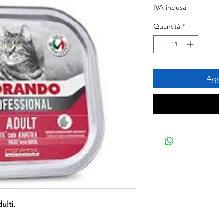
IVA inclusa
Quantità
*
Agg
ulti.