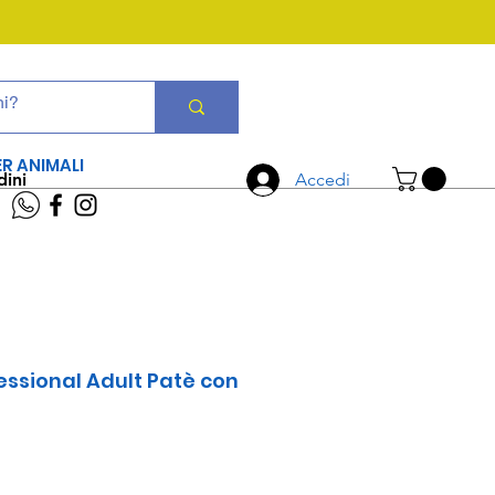
CHIAMA ORA
06 7934 0896
ER ANIMALI
dini
Accedi
ssional Adult Patè con