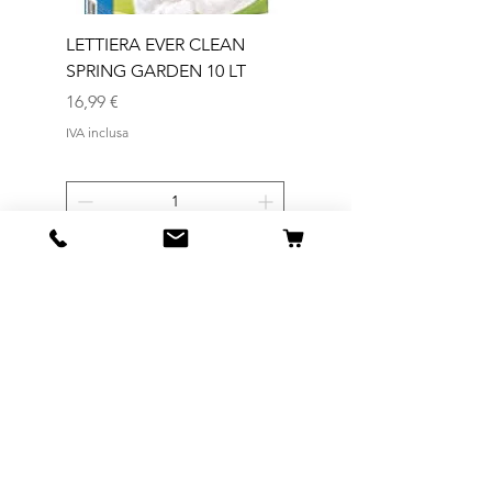
LETTIERA EVER CLEAN
LETTIERA EVER CLEA
SPRING GARDEN 10 LT
SENIOR 10 LT
Prezzo
Prezzo
16,99 €
16,99 €
IVA inclusa
IVA inclusa
Aggiungi al carrello
ANIMAL POINT