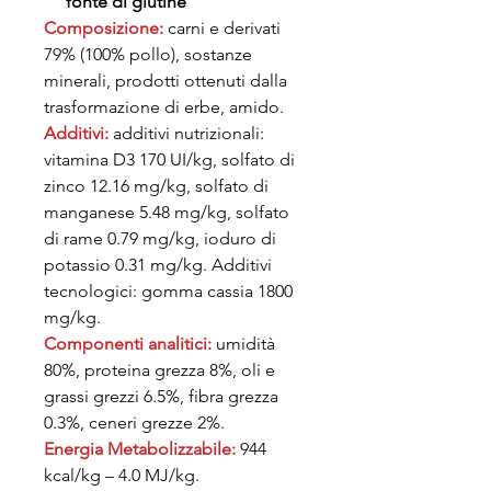
fonte di glutine
Composizione:
carni e derivati
79% (100% pollo), sostanze
minerali, prodotti ottenuti dalla
trasformazione di erbe, amido.
Additivi:
additivi nutrizionali:
vitamina D3 170 UI/kg, solfato di
zinco 12.16 mg/kg, solfato di
manganese 5.48 mg/kg, solfato
di rame 0.79 mg/kg, ioduro di
potassio 0.31 mg/kg. Additivi
tecnologici: gomma cassia 1800
mg/kg.
Componenti analitici:
umidità
80%, proteina grezza 8%, oli e
grassi grezzi 6.5%, fibra grezza
0.3%, ceneri grezze 2%.
Energia Metabolizzabile:
944
kcal/kg – 4.0 MJ/kg.